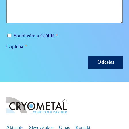
Souhlasím s GDPR
*
Captcha
*
Odeslat
Back
To
Top
Aktuality
Slevové akce
O nás
Kontakt