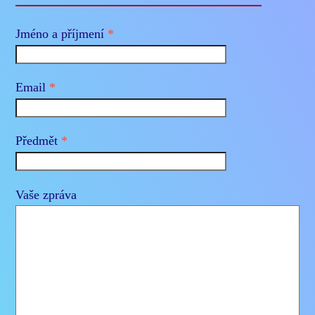
Jméno a příjmení
*
Email
*
Předmět
*
Vaše zpráva